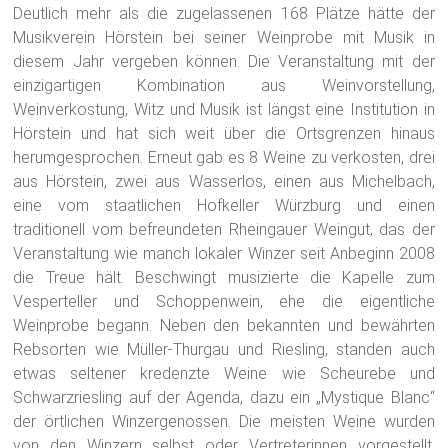
einzigartigen Kombination aus Weinvorstellung,
Weinverkostung, Witz und Musik ist längst eine Institution in
Hörstein und hat sich weit über die Ortsgrenzen hinaus
herumgesprochen. Erneut gab es 8 Weine zu verkosten, drei
aus Hörstein, zwei aus Wasserlos, einen aus Michelbach,
eine vom staatlichen Hofkeller Würzburg und einen
traditionell vom befreundeten Rheingauer Weingut, das der
Veranstaltung wie manch lokaler Winzer seit Anbeginn 2008
die Treue hält. Beschwingt musizierte die Kapelle zum
Vesperteller und Schoppenwein, ehe die eigentliche
Weinprobe begann. Neben den bekannten und bewährten
Rebsorten wie Müller-Thurgau und Riesling, standen auch
etwas seltener kredenzte Weine wie Scheurebe und
Schwarzriesling auf der Agenda, dazu ein „Mystique Blanc“
der örtlichen Winzergenossen. Die meisten Weine wurden
von den Winzern selbst oder Vertreterinnen vorgestellt,
ansonsten von Moderator Thomas Heilos, der wie er verriet,
durch diese „Aufgabe“ erst in den letzten Jahren seine Liebe