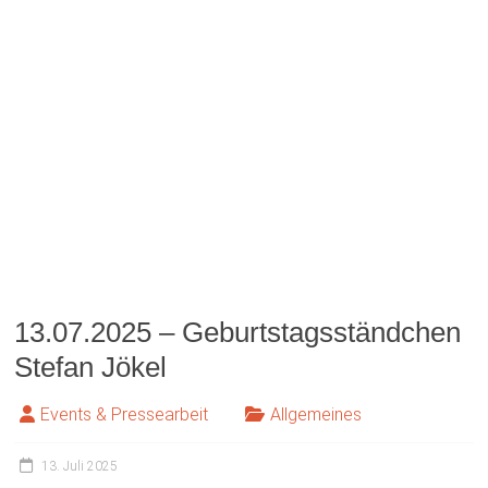
Karlheinz Hardt
Events & Pressearbeit
Auftritte
9. Juli 2025
06.07.2025 – Frühschoppen
Hofweinfest Nils Hohnheit
Events & Pressearbeit
Allgemeines
6. Juli 2025