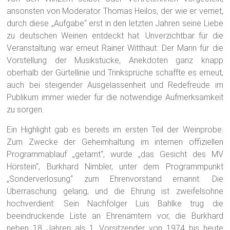
zu deutschen Weinen entdeckt hat. Unverzichtbar für die
Veranstaltung war erneut Rainer Witthaut: Der Mann für die
Vorstellung der Musikstücke, Anekdoten ganz knapp
oberhalb der Gürtellinie und Trinksprüche schaffte es erneut,
auch bei steigender Ausgelassenheit und Redefreude im
Publikum immer wieder für die notwendige Aufmerksamkeit
zu sorgen.
Ein Highlight gab es bereits im ersten Teil der Weinprobe:
Zum Zwecke der Geheimhaltung im internen offiziellen
Programmablauf „getarnt“, wurde „das Gesicht des MV
Hörstein“, Burkhard Nimbler, unter dem Programmpunkt
„Sonderverlosung“ zum Ehrenvorstand ernannt. Die
Überraschung gelang, und die Ehrung ist zweifelsohne
hochverdient: Sein Nachfolger Luis Bahlke trug die
beeindruckende Liste an Ehrenämtern vor, die Burkhard
neben 18 Jahren als 1. Vorsitzender von 1974 bis heute
innehatte. Standing Ovations und langanhaltender Beifall
waren der Lohn.