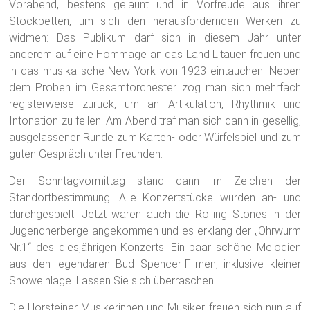
Vorabend, bestens gelaunt und in Vorfreude aus ihren
Stockbetten, um sich den herausfordernden Werken zu
widmen: Das Publikum darf sich in diesem Jahr unter
anderem auf eine Hommage an das Land Litauen freuen und
in das musikalische New York von 1923 eintauchen. Neben
dem Proben im Gesamtorchester zog man sich mehrfach
registerweise zurück, um an Artikulation, Rhythmik und
Intonation zu feilen. Am Abend traf man sich dann in gesellig,
ausgelassener Runde zum Karten- oder Würfelspiel und zum
guten Gespräch unter Freunden.
Der Sonntagvormittag stand dann im Zeichen der
Standortbestimmung: Alle Konzertstücke wurden an- und
durchgespielt: Jetzt waren auch die Rolling Stones in der
Jugendherberge angekommen und es erklang der „Ohrwurm
Nr.1“ des diesjährigen Konzerts: Ein paar schöne Melodien
aus den legendären Bud Spencer-Filmen, inklusive kleiner
Showeinlage. Lassen Sie sich überraschen!
Die Hörsteiner Musikerinnen und Musiker freuen sich nun auf