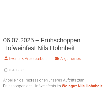
20.03.2025 – Ehrungen beim
Osterkonzert
Events & Pressearbeit
Auftritte
20. März 2025
Osterkonzert
Vier bestandenen Jungmusiker-Leistungsabzeichen
beim MV Hörstein
Auch in diesem Jahr nutzte der Musikverein Hörstein den
festlichen Rahmen des Jahreskonzerts, um seine
Musikerinnen und Musiker zu ehren.
Im Vordergrund stand dabei eindeutig der Nachwuchs. So
konnten Mike Betzel (Tuba), Linda Kalnisch (Querflöte) und
Cord Rolker (Waldhorn, von links nach rechts im Bild) vom
Vorsitzenden des Blasmusikvorspessarts, Stephan Noll,