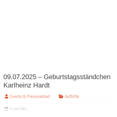
Anbei einige Impressionen unseres Auftritts zum
Frühshoppen des Hofweinfests im
Weingut Nils Hohnheit
:
18.05.2025 – Weinbergprozession
(Hörstein)
Events & Pressearbeit
Auftritte
18. Mai 2025