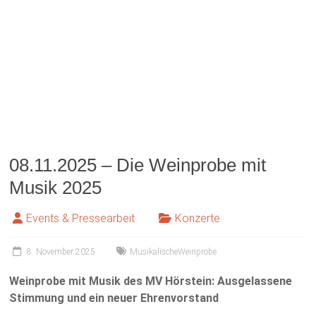
08.11.2025 – Die Weinprobe mit
Musik 2025
Events & Pressearbeit
Konzerte
8. November 2025
MusikalischeWeinprobe
Weinprobe mit Musik des MV Hörstein: Ausgelassene
Stimmung und ein neuer Ehrenvorstand
Deutlich mehr als die zugelassenen 168 Plätze hätte der
Musikverein Hörstein bei seiner Weinprobe mit Musik in
diesem Jahr vergeben können. Die Veranstaltung mit der