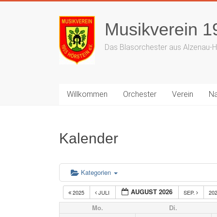
Zum
Inhalt
Musikverein 19
springen
Das Blasorchester aus Alzenau-H
Willkommen
Orchester
Verein
N
Kalender
Kategorien
AUGUST 2026
2025
JULI
SEP.
20
Mo.
Di.