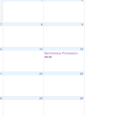
7
8
9
14
15
16
Bernhardus-Prozession
09:00
21
22
23
28
29
30