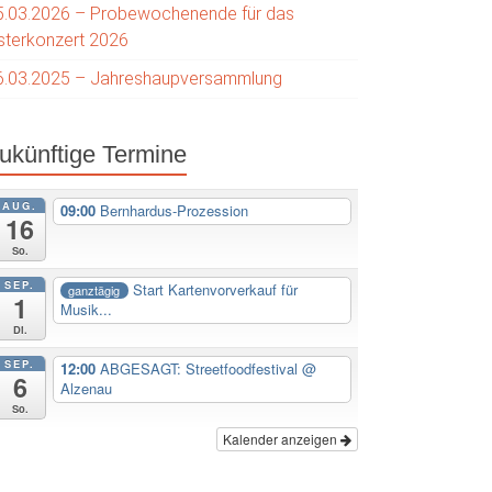
5.03.2026 – Probewochenende für das
sterkonzert 2026
6.03.2025 – Jahreshaupversammlung
ukünftige Termine
AUG.
09:00
Bernhardus-Prozession
16
So.
SEP.
Start Kartenvorverkauf für
ganztägig
1
Musik...
Di.
SEP.
12:00
ABGESAGT: Streetfoodfestival
@
6
Alzenau
So.
Kalender anzeigen