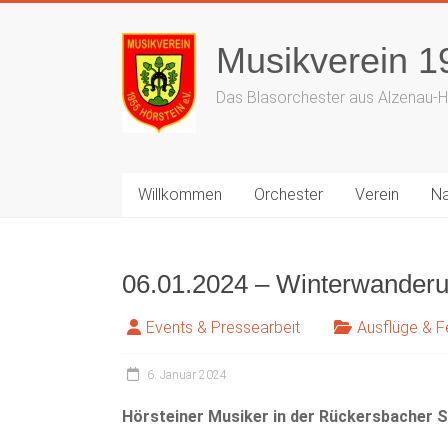
Zum
Inhalt
Musikverein 19
springen
Das Blasorchester aus Alzenau-H
Willkommen
Orchester
Verein
N
06.01.2024 – Winterwanderu
Events & Pressearbeit
Ausflüge & F
6. Januar 2024
Hörsteiner Musiker in der Rückersbacher 