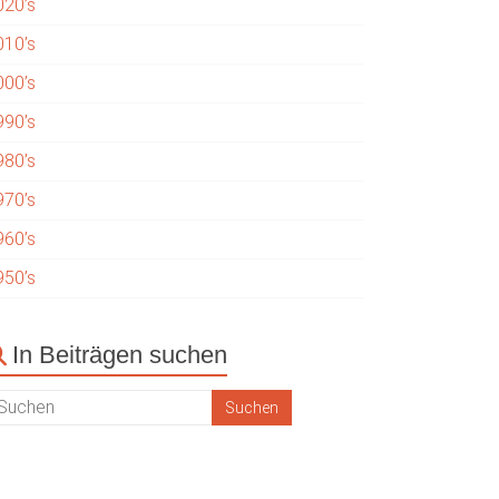
020’s
010’s
000’s
990’s
980’s
970’s
960’s
950’s
In Beiträgen suchen