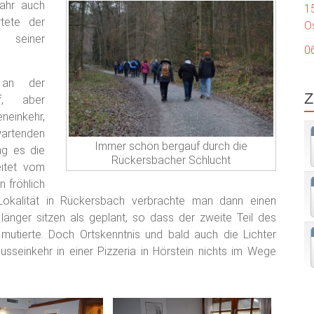
ahr auch
1
rtete der
O
t seiner
0
 an der
Z
f, aber
neinkehr,
tenden
Immer schön bergauf durch die
ng es die
Rückersbacher Schlucht
eitet vom
n fröhlich
Lokalität in Rückersbach verbrachte man dann einen
länger sitzen als geplant, so dass der zweite Teil des
tierte. Doch Ortskenntnis und bald auch die Lichter
sseinkehr in einer Pizzeria in Hörstein nichts im Wege