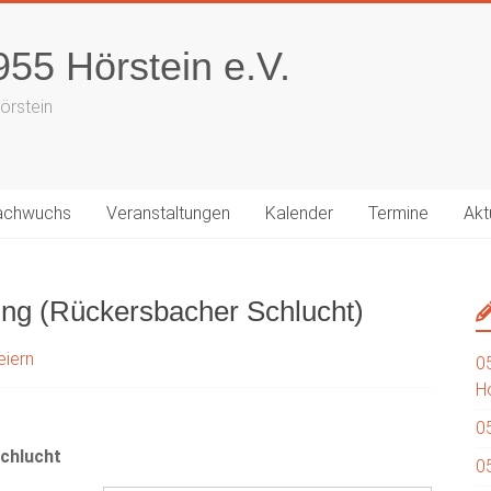
55 Hörstein e.V.
örstein
achwuchs
Veranstaltungen
Kalender
Termine
Akt
ng (Rückersbacher Schlucht)
eiern
0
H
0
Schlucht
0