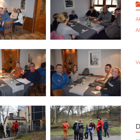
A
A
V
D